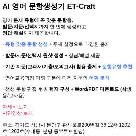
AI 영어 문항생성기 ET-Craft
영어 문제
유형에 꼭 맞춘 문항
을,
발문/지문/선택지
까지 한 번에 생성하고
정답·해설
까지 제공합니다.
·
유형 맞춤 문항 생성
+ 주제 설정으로 다양한 출제
·
발문/지문/선택지 원샷 생성
+ 정답/해설 제공
·
기존 지문(교과서/기출/모의고사) 활용 출제
+
문항유형 추천
·
영어교육과정 어휘 구분에 따라 지문의
어휘 분석
·
생성 문항 편집 후
시험지 구성 + Word/PDF 다운로드
(학생
용/교사용)
자세히 보기
시연영상 보기
주소:
경기도 성남시 분당구 황새울로200번길 36 12층 1202
호 1203호(수내동, 분당 동부루트빌딩)