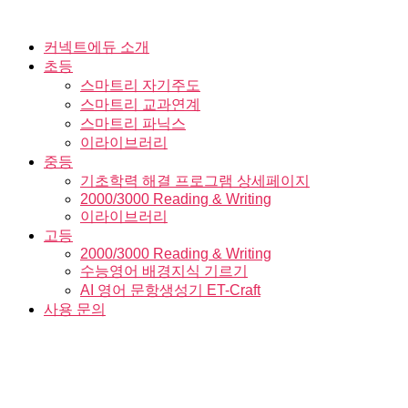
Skip
to
the
커넥트에듀 소개
content
초등
스마트리 자기주도
스마트리 교과연계
스마트리 파닉스
이라이브러리
중등
기초학력 해결 프로그램 상세페이지
2000/3000 Reading & Writing
이라이브러리
고등
2000/3000 Reading & Writing
수능영어 배경지식 기르기
AI 영어 문항생성기 ET-Craft
사용 문의