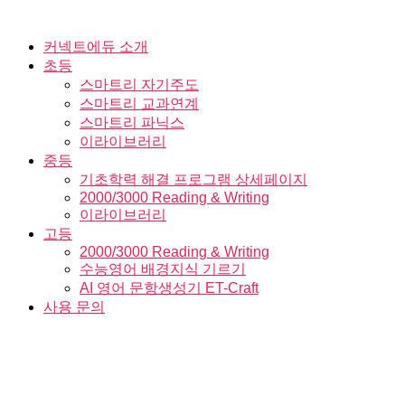
Skip
to
the
커넥트에듀 소개
content
초등
스마트리 자기주도
스마트리 교과연계
스마트리 파닉스
이라이브러리
중등
기초학력 해결 프로그램 상세페이지
2000/3000 Reading & Writing
이라이브러리
고등
2000/3000 Reading & Writing
수능영어 배경지식 기르기
AI 영어 문항생성기 ET-Craft
사용 문의