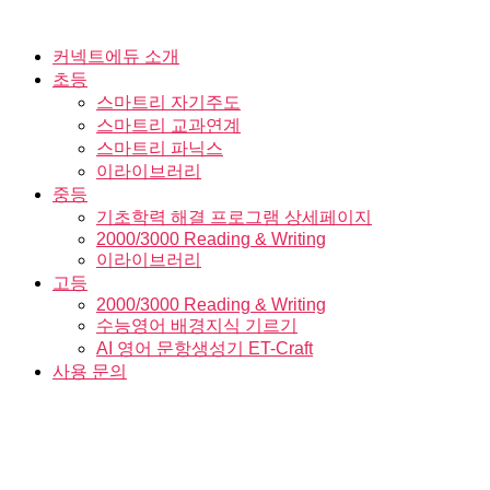
Skip
to
the
커넥트에듀 소개
content
초등
스마트리 자기주도
스마트리 교과연계
스마트리 파닉스
이라이브러리
중등
기초학력 해결 프로그램 상세페이지
2000/3000 Reading & Writing
이라이브러리
고등
2000/3000 Reading & Writing
수능영어 배경지식 기르기
AI 영어 문항생성기 ET-Craft
사용 문의