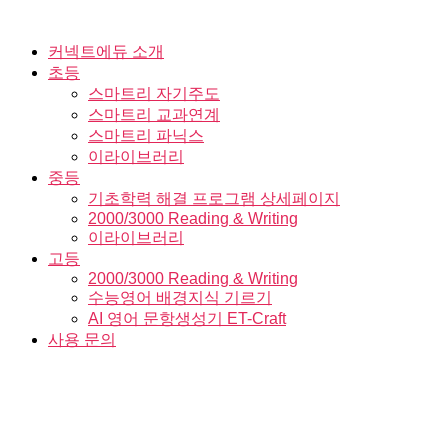
Skip
to
the
커넥트에듀 소개
content
초등
스마트리 자기주도
스마트리 교과연계
스마트리 파닉스
이라이브러리
중등
기초학력 해결 프로그램 상세페이지
2000/3000 Reading & Writing
이라이브러리
고등
2000/3000 Reading & Writing
수능영어 배경지식 기르기
AI 영어 문항생성기 ET-Craft
사용 문의